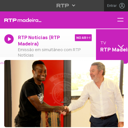
Entrar
RTP Notícias (RTP
NO AR
TV
Madeira)
RTP Madei
Emissão em simultâneo com RTP
Notícias