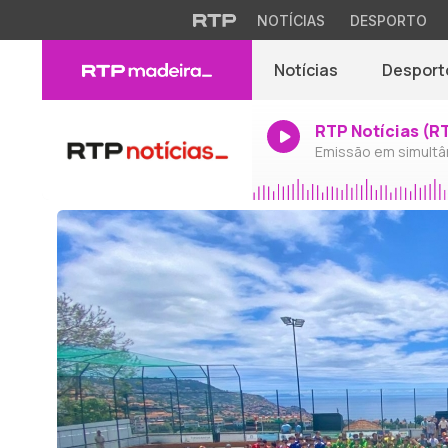
NOTÍCIAS
DESPORTO
Notícias
Desport
RTP Notícias (R
Emissão em simultâ