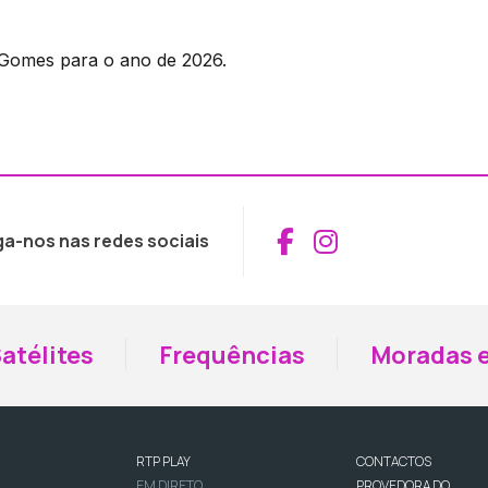
o Gomes para o ano de 2026.
Aceder ao Fac
Aceder ao I
ga-nos nas redes sociais
atélites
Frequências
Moradas e
RTP PLAY
CONTACTOS
EM DIRETO
PROVEDORA DO