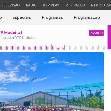
TELEVISÃO
RÁDIO
RTP PLAY
RTP PALCO
RTP ZIG ZA
o
Especiais
Programas
Programação
TP Madeira)
NO AR
neo com RTP Notícias