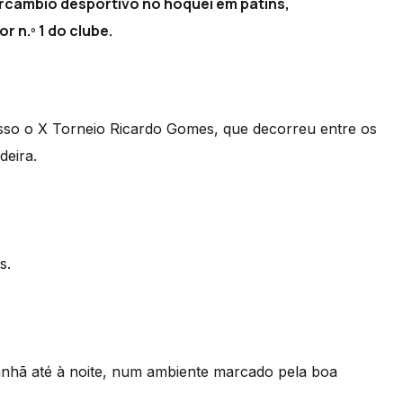
rcâmbio desportivo no hóquei em patins,
n.º 1 do clube.
so o X Torneio Ricardo Gomes, que decorreu entre os
deira.
s.
anhã até à noite, num ambiente marcado pela boa