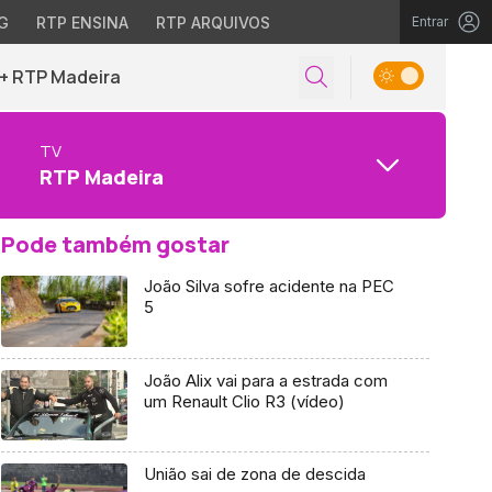
G
RTP ENSINA
RTP ARQUIVOS
Entrar
+ RTP Madeira
TV
RTP Madeira
Pode também gostar
João Silva sofre acidente na PEC
5
João Alix vai para a estrada com
um Renault Clio R3 (vídeo)
União sai de zona de descida