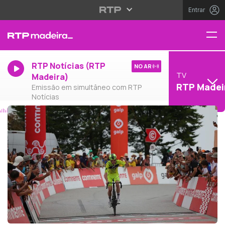
Entrar
RTP Notícias (RTP
NO AR
TV
Madeira)
RTP Madei
Emissão em simultâneo com RTP
Notícias