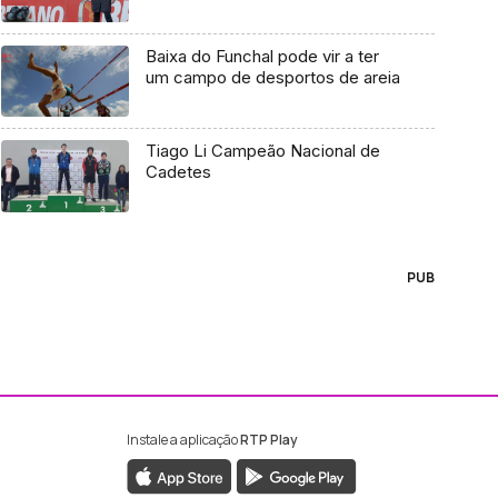
Baixa do Funchal pode vir a ter
um campo de desportos de areia
Tiago Li Campeão Nacional de
Cadetes
PUB
Instale a aplicação
RTP Play
ebook da RTP Madeira
nstagram da RTP Madeira