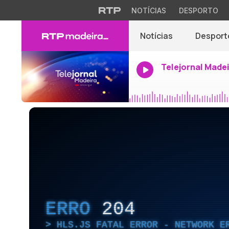
NOTÍCIAS
DESPORTO
Notícias
Desport
Telejornal Made
ERRO
204
HLS.JS FATAL ERROR - NETWORK E