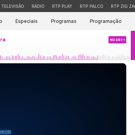
TELEVISÃO
RÁDIO
RTP PLAY
RTP PALCO
RTP ZIG ZA
o
Especiais
Programas
Programação
ira
NO AR
RROR