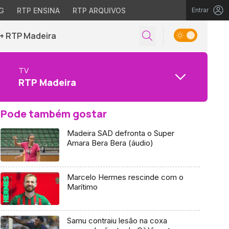
G
RTP ENSINA
RTP ARQUIVOS
Entrar
+ RTP Madeira
TV
RTP Madeira
Pode também gostar
Madeira SAD defronta o Super
Amara Bera Bera (áudio)
Marcelo Hermes rescinde com o
Marítimo
Samu contraiu lesão na coxa