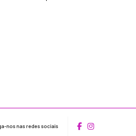
Aceder ao Fac
Aceder ao I
ga-nos nas redes sociais