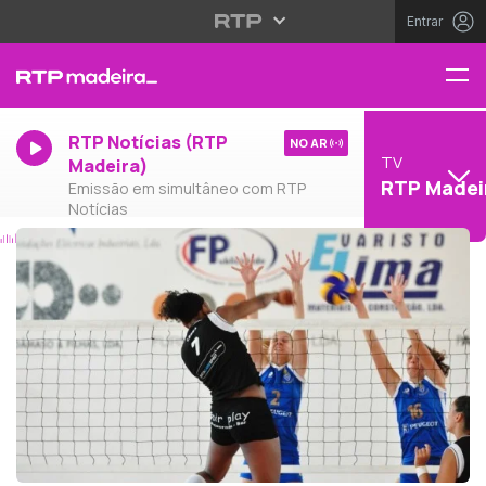
Entrar
RTP Notícias (RTP
NO AR
TV
Madeira)
RTP Madei
Emissão em simultâneo com RTP
Notícias