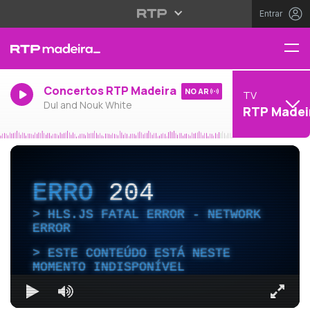
Entrar
Concertos RTP Madeira
NO AR
TV
Dul and Nouk White
RTP Madei
ERRO
204
HLS.JS FATAL ERROR - NETWORK
ERROR
ESTE CONTEÚDO ESTÁ NESTE
MOMENTO INDISPONÍVEL