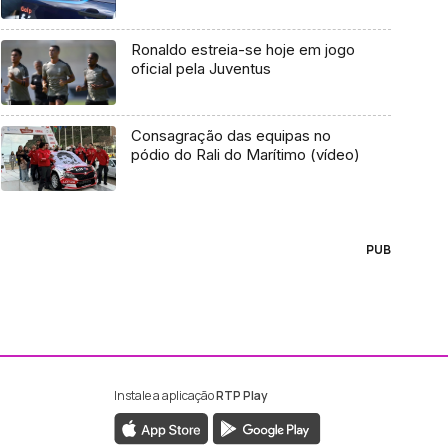
Ronaldo estreia-se hoje em jogo
oficial pela Juventus
Consagração das equipas no
pódio do Rali do Marítimo (vídeo)
PUB
Instale a aplicação
RTP Play
ebook da RTP Madeira
nstagram da RTP Madeira