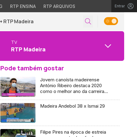
G
RTP ENSINA
RTP ARQUIVOS
Entrar
+ RTP Madeira
TV
RTP Madeira
Pode também gostar
Jovem canoísta madeirense
António Ribeiro destaca 2020
como o melhor ano da carreira
(Vídeo)
Madeira Andebol 38 x Ismai 29
Filipe Pires na época de estreia