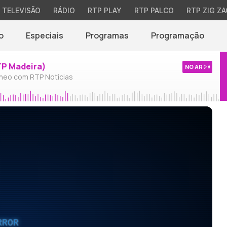
TELEVISÃO
RÁDIO
RTP PLAY
RTP PALCO
RTP ZIG ZA
o
Especiais
Programas
Programação
TP Madeira)
NO AR
neo com RTP Notícias
RROR