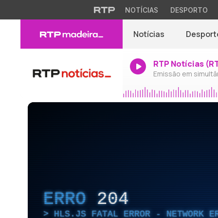
NOTÍCIAS
DESPORTO
Notícias
Desport
RTP Notícias (R
Emissão em simultâ
ERRO
204
HLS.JS FATAL ERROR - NETWORK E