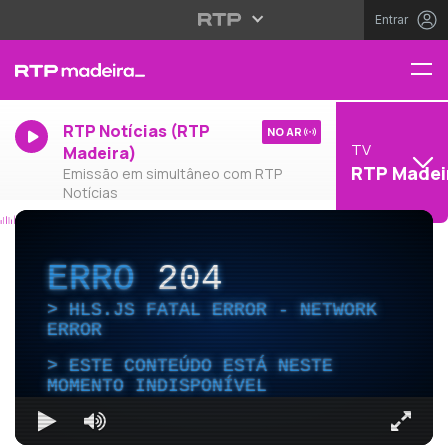
Entrar
RTP Notícias (RTP
NO AR
TV
Madeira)
RTP Madei
Emissão em simultâneo com RTP
Notícias
ERRO
204
HLS.JS FATAL ERROR - NETWORK
ERROR
ESTE CONTEÚDO ESTÁ NESTE
MOMENTO INDISPONÍVEL