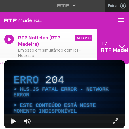
Entrar
RTP Notícias (RTP
NO AR
TV
Madeira)
RTP Madei
Emissão em simultâneo com RTP
Notícias
ERRO
204
HLS.JS FATAL ERROR - NETWORK
ERROR
ESTE CONTEÚDO ESTÁ NESTE
MOMENTO INDISPONÍVEL