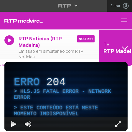
Entrar
RTP Notícias (RTP
NO AR
TV
Madeira)
RTP Madei
Emissão em simultâneo com RTP
Notícias
ERRO
204
HLS.JS FATAL ERROR - NETWORK
ERROR
ESTE CONTEÚDO ESTÁ NESTE
MOMENTO INDISPONÍVEL