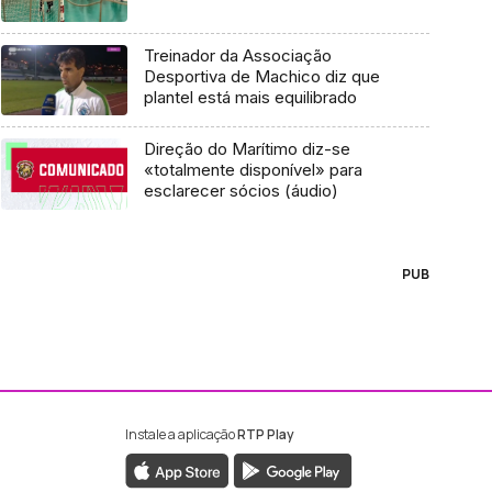
Treinador da Associação
Desportiva de Machico diz que
plantel está mais equilibrado
Direção do Marítimo diz-se
«totalmente disponível» para
esclarecer sócios (áudio)
PUB
Instale a aplicação
RTP Play
ebook da RTP Madeira
nstagram da RTP Madeira