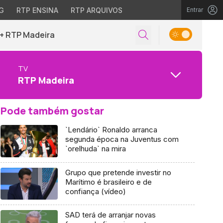
G
RTP ENSINA
RTP ARQUIVOS
Entrar
+ RTP Madeira
TV
RTP Madeira
Pode também gostar
`Lendário` Ronaldo arranca
segunda época na Juventus com
`orelhuda` na mira
Grupo que pretende investir no
Marítimo é brasileiro e de
confiança (vídeo)
SAD terá de arranjar novas