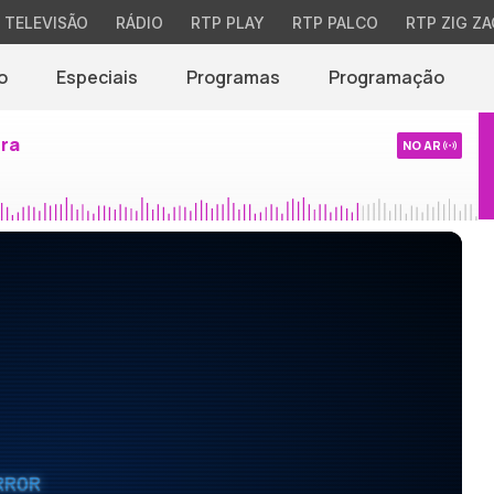
TELEVISÃO
RÁDIO
RTP PLAY
RTP PALCO
RTP ZIG ZA
o
Especiais
Programas
Programação
ira
NO AR
RROR