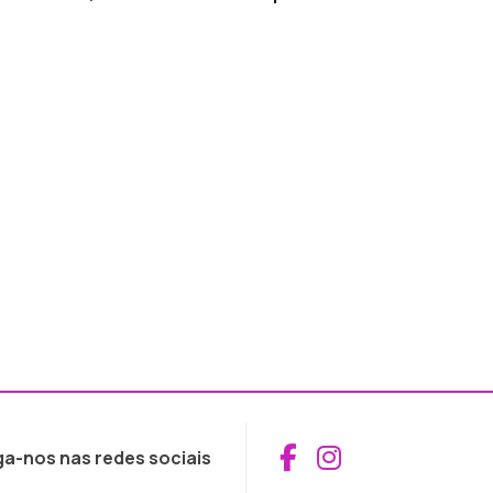
Aceder ao Fac
Aceder ao I
ga-nos nas redes sociais