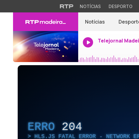
NOTÍCIAS
DESPORTO
Notícias
Desport
Telejornal Made
ERRO
204
HLS.JS FATAL ERROR - NETWORK E