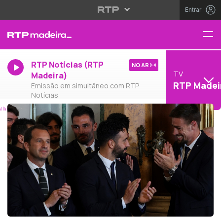
Entrar
RTP Notícias (RTP
NO AR
TV
Madeira)
RTP Madei
Emissão em simultâneo com RTP
Notícias