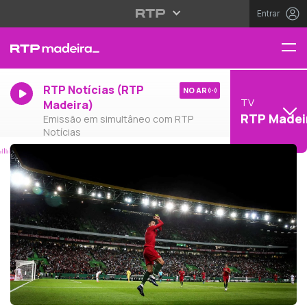
Entrar
RTP Notícias (RTP
NO AR
TV
Madeira)
RTP Madei
Emissão em simultâneo com RTP
Notícias