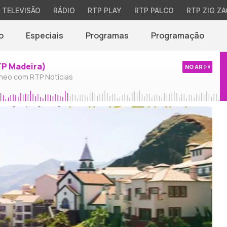
TELEVISÃO
RÁDIO
RTP PLAY
RTP PALCO
RTP ZIG ZA
o
Especiais
Programas
Programação
TP Madeira)
NO AR
neo com RTP Notícias