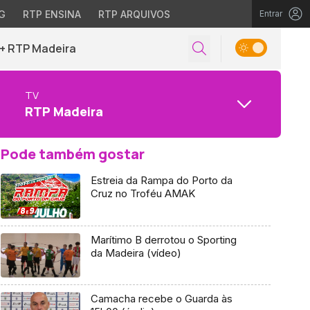
G
RTP ENSINA
RTP ARQUIVOS
Entrar
+ RTP Madeira
TV
RTP Madeira
Pode também gostar
Estreia da Rampa do Porto da
Cruz no Troféu AMAK
Marítimo B derrotou o Sporting
da Madeira (vídeo)
Camacha recebe o Guarda às