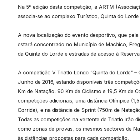
Na 5ª edição desta competição, a ARTM (Associação
associa-se ao complexo Turístico, Quinta do Lorde 
A nova localização do evento desportivo, que pela p
estará concentrado no Município de Machico, Fregu
da Quinta do Lorde e estradas de acesso à Reserv
A competição V Triatlo Longo “Quinta do Lorde” – O
Junho de 2016, estando disponíveis três competições
Km de Natação, 90 Km de Ciclismo e 19,5 Km de Cor
competições adicionais, uma distância Olímpica (1
Corrida), e na distância de Sprint (750m de Nataçã
Todas as competições na vertente de Triatlo irão d
como zonas de provas, os mesmos sectores de Nata
às distâncias propostas para cada competição.