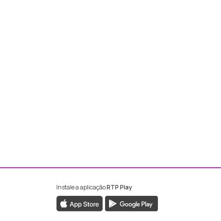
Instale a aplicação
RTP Play
ebook da RTP Madeira
nstagram da RTP Madeira