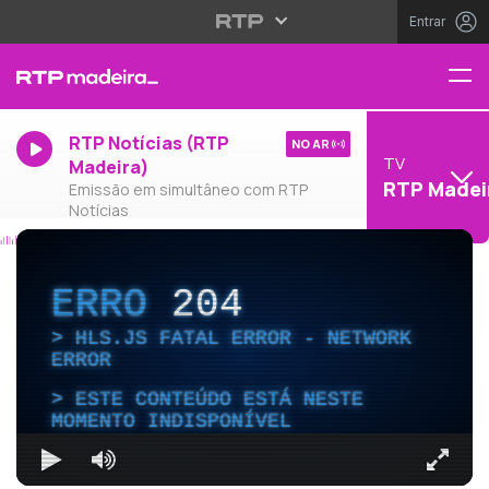
Entrar
RTP Notícias (RTP
NO AR
TV
Madeira)
RTP Madei
Emissão em simultâneo com RTP
Notícias
ERRO
204
HLS.JS FATAL ERROR - NETWORK
ERROR
ESTE CONTEÚDO ESTÁ NESTE
MOMENTO INDISPONÍVEL