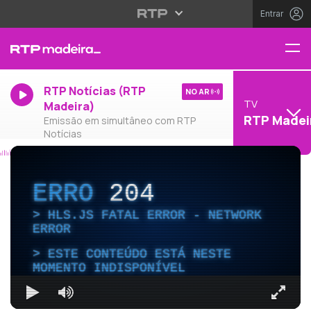
Entrar
RTP Notícias (RTP
NO AR
TV
Madeira)
RTP Madei
Emissão em simultâneo com RTP
Notícias
ERRO
204
HLS.JS FATAL ERROR - NETWORK
ERROR
ESTE CONTEÚDO ESTÁ NESTE
MOMENTO INDISPONÍVEL