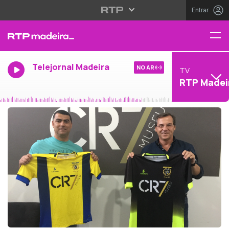
Entrar
Telejornal Madeira
NO AR
TV
RTP Madei