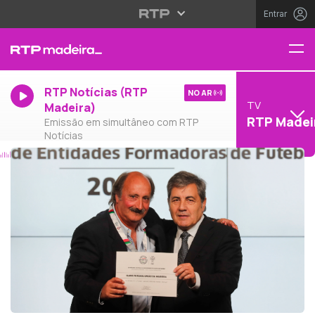
Entrar
RTP Notícias (RTP
NO AR
TV
Madeira)
RTP Madei
Emissão em simultâneo com RTP
Notícias