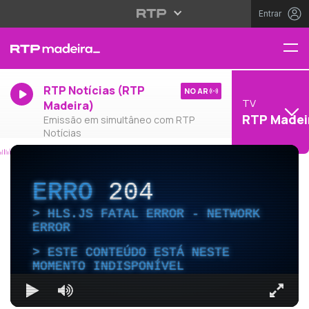
Entrar
RTP Notícias (RTP
NO AR
TV
Madeira)
RTP Madei
Emissão em simultâneo com RTP
Notícias
ERRO
204
HLS.JS FATAL ERROR - NETWORK
ERROR
ESTE CONTEÚDO ESTÁ NESTE
MOMENTO INDISPONÍVEL