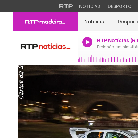
NOTÍCIAS
DESPORTO
Notícias
Desport
RTP Notícias (R
Emissão em simultâ