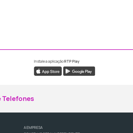
Instale a aplicação
RTP Play
ebook da RTP Madeira
nstagram da RTP Madeira
 Telefones
A EMPRESA