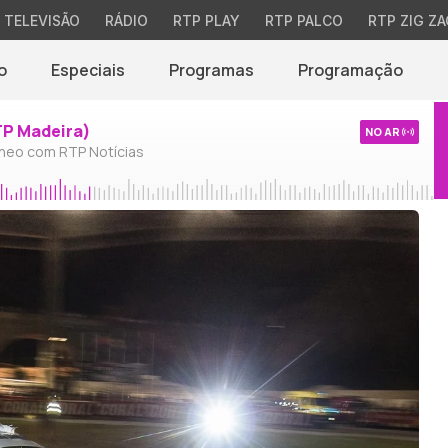
TELEVISÃO
RÁDIO
RTP PLAY
RTP PALCO
RTP ZIG ZA
o
Especiais
Programas
Programação
TP Madeira)
NO AR
neo com RTP Notícias