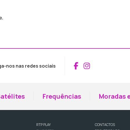
e.
Aceder ao Fac
Aceder ao I
ga-nos nas redes sociais
atélites
Frequências
Moradas e
RTP PLAY
CONTACTOS