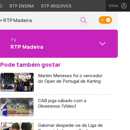
G
RTP ENSINA
RTP ARQUIVOS
Entrar
+ RTP Madeira
TV
RTP Madeira
Pode também gostar
Martim Meneses foi o vencedor
do Open de Portugal de Karting
CAB joga sábado com a
Oliveirense (Vídeo)
Galomar despede-se da Liga de