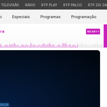
TELEVISÃO
RÁDIO
RTP PLAY
RTP PALCO
RTP ZIG ZA
o
Especiais
Programas
Programação
ira
NO AR
RROR