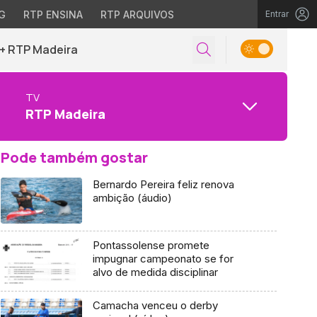
G
RTP ENSINA
RTP ARQUIVOS
Entrar
+ RTP Madeira
TV
RTP Madeira
Pode também gostar
Bernardo Pereira feliz renova
ambição (áudio)
Pontassolense promete
impugnar campeonato se for
alvo de medida disciplinar
Camacha venceu o derby