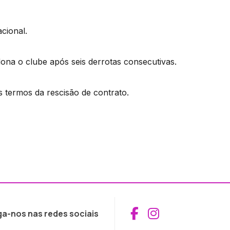
cional.
dona o clube após seis derrotas consecutivas.
s termos da rescisão de contrato.
Aceder ao Fac
Aceder ao I
ga-nos nas redes sociais