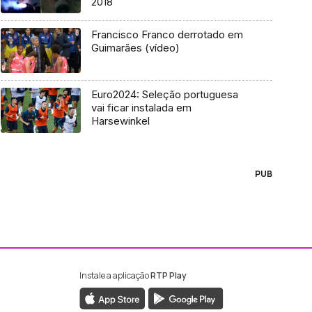
2018
Francisco Franco derrotado em
Guimarães (vídeo)
Euro2024: Seleção portuguesa
vai ficar instalada em
Harsewinkel
PUB
Instale a aplicação
RTP Play
ebook da RTP Madeira
nstagram da RTP Madeira