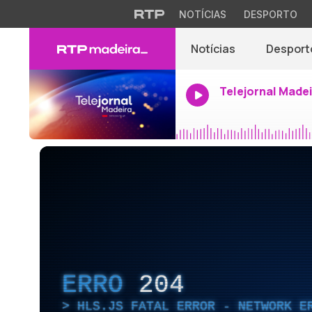
NOTÍCIAS
DESPORTO
Notícias
Desport
Telejornal Made
ERRO
204
HLS.JS FATAL ERROR - NETWORK E