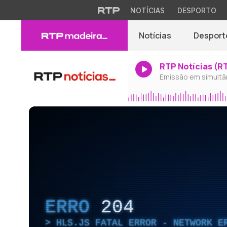
NOTÍCIAS
DESPORTO
Notícias
Desport
RTP Notícias (R
Emissão em simultâ
ERRO
204
HLS.JS FATAL ERROR - NETWORK E