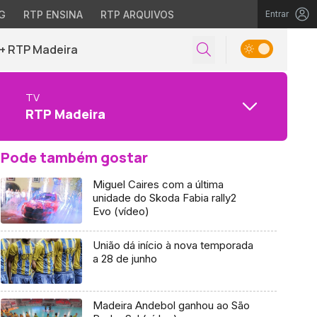
G
RTP ENSINA
RTP ARQUIVOS
Entrar
+ RTP Madeira
TV
RTP Madeira
Pode também gostar
Miguel Caires com a última
unidade do Skoda Fabia rally2
Evo (vídeo)
União dá início à nova temporada
a 28 de junho
Madeira Andebol ganhou ao São