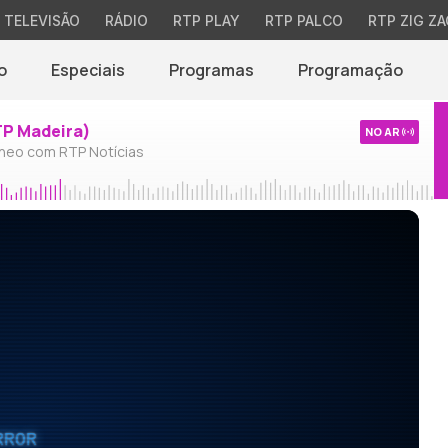
TELEVISÃO
RÁDIO
RTP PLAY
RTP PALCO
RTP ZIG ZA
o
Especiais
Programas
Programação
TP Madeira)
NO AR
neo com RTP Notícias
RROR