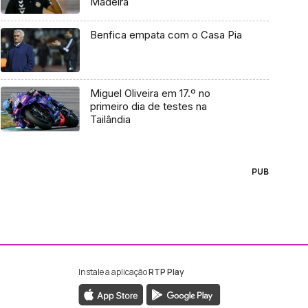
Madeira
Benfica empata com o Casa Pia
Miguel Oliveira em 17.º no
primeiro dia de testes na
Tailândia
PUB
Instale a aplicação
RTP Play
ebook da RTP Madeira
nstagram da RTP Madeira