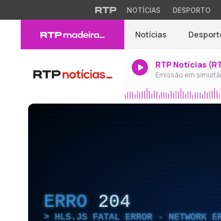
NOTÍCIAS
DESPORTO
Notícias
Desport
RTP Notícias (R
Emissão em simultâ
ERRO
204
HLS.JS FATAL ERROR - NETWORK E