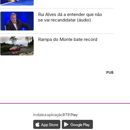
Rui Alves dá a entender que não
se vai recandidatar (áudio)
Rampa do Monte bate record
PUB
Instale a aplicação
RTP Play
ebook da RTP Madeira
nstagram da RTP Madeira