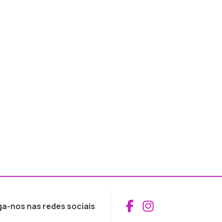
Aceder ao Fac
Aceder ao I
ga-nos nas redes sociais