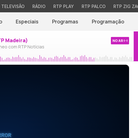
TELEVISÃO
RÁDIO
RTP PLAY
RTP PALCO
RTP ZIG ZA
o
Especiais
Programas
Programação
TP Madeira)
NO AR
neo com RTP Notícias
RROR