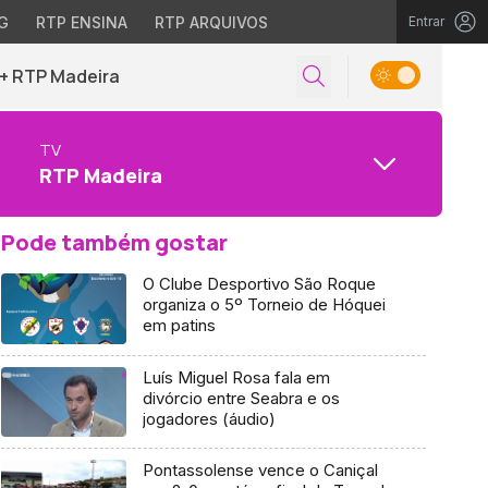
G
RTP ENSINA
RTP ARQUIVOS
Entrar
+ RTP Madeira
TV
RTP Madeira
Pode também gostar
O Clube Desportivo São Roque
organiza o 5º Torneio de Hóquei
em patins
Luís Miguel Rosa fala em
divórcio entre Seabra e os
jogadores (áudio)
Pontassolense vence o Caniçal