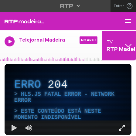
Entrar
Telejornal Madeira
NO AR
TV
RTP Madei
ERRO
204
HLS.JS FATAL ERROR - NETWORK
ERROR
ESTE CONTEÚDO ESTÁ NESTE
MOMENTO INDISPONÍVEL