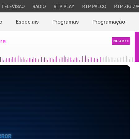
TELEVISÃO
RÁDIO
RTP PLAY
RTP PALCO
RTP ZIG ZA
o
Especiais
Programas
Programação
ira
NO AR
RROR