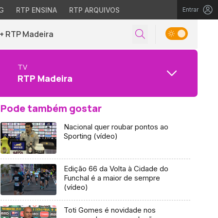
G
RTP ENSINA
RTP ARQUIVOS
Entrar
+ RTP Madeira
TV
RTP Madeira
Pode também gostar
Nacional quer roubar pontos ao
Sporting (vídeo)
Edição 66 da Volta à Cidade do
Funchal é a maior de sempre
(vídeo)
Toti Gomes é novidade nos