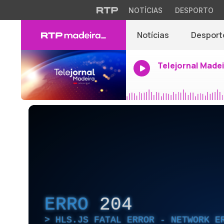
NOTÍCIAS
DESPORTO
Notícias
Desport
Telejornal Made
ERRO
204
HLS.JS FATAL ERROR - NETWORK E