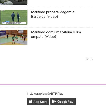
Marítimo prepara viagem a
Barcelos (vídeo)
Marítimo com uma vitória e um
empate (vídeo)
PUB
Instale a aplicação
RTP Play
ebook da RTP Madeira
nstagram da RTP Madeira