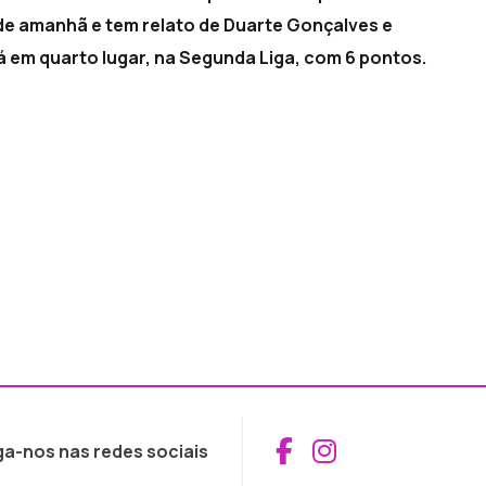
de amanhã e tem relato de Duarte Gonçalves e
á em quarto lugar, na Segunda Liga, com 6 pontos.
Aceder ao Fac
Aceder ao I
ga-nos nas redes sociais