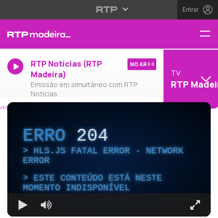
Entrar
RTP Notícias (RTP
NO AR
TV
Madeira)
RTP Madei
Emissão em simultâneo com RTP
Notícias
ERRO
204
HLS.JS FATAL ERROR - NETWORK
ERROR
ESTE CONTEÚDO ESTÁ NESTE
MOMENTO INDISPONÍVEL