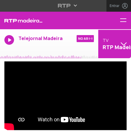
Entrar
Telejornal Madeira
NO AR
TV
RTP Madei