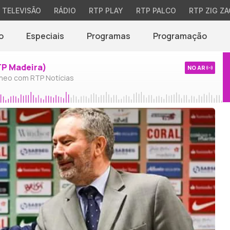
TELEVISÃO
RÁDIO
RTP PLAY
RTP PALCO
RTP ZIG ZA
o
Especiais
Programas
Programação
TP Madeira)
NO AR
neo com RTP Notícias