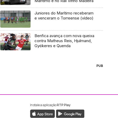
Marítimo e no Rali Vinho Madeira
Juniores do Marítimo receberam
e venceram o Torreense (vídeo)
Benfica avança com nova queixa
contra Matheus Reis, Hjulmand,
Gyökeres e Quenda
PUB
Instale a aplicação
RTP Play
ebook da RTP Madeira
nstagram da RTP Madeira