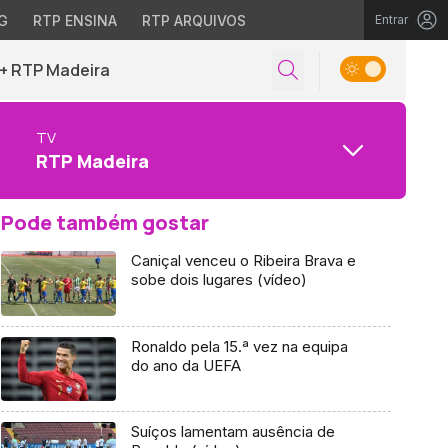
G
RTP ENSINA
RTP ARQUIVOS
Entrar
+ RTP Madeira
TV
RTP Madeira
Pode também gostar
Caniçal venceu o Ribeira Brava e
sobe dois lugares (vídeo)
Ronaldo pela 15.ª vez na equipa
do ano da UEFA
Suíços lamentam ausência de