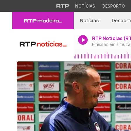
NOTÍCIAS
DESPORTO
Notícias
Desport
RTP Notícias (R
Emissão em simultâ