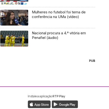
Mulheres no futebol foi tema de
conferência na UMa (vídeo)
Nacional procura a 4.ª vitória em
Penafiel (áudio)
PUB
Instale a aplicação
RTP Play
ebook da RTP Madeira
nstagram da RTP Madeira