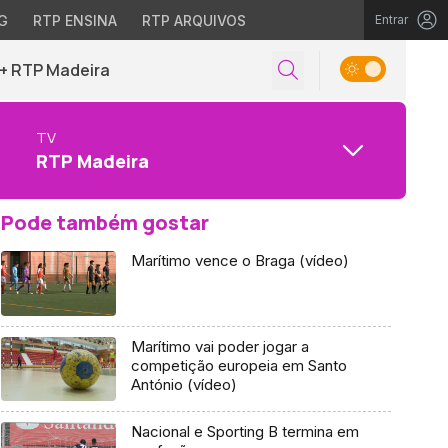
G
RTP ENSINA
RTP ARQUIVOS
Entrar
+ RTP Madeira
TV
RTP Madeira
Pode também gostar
Marítimo vence o Braga (vídeo)
Marítimo vai poder jogar a
competição europeia em Santo
António (vídeo)
Nacional e Sporting B termina em