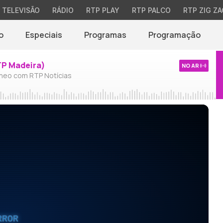
TELEVISÃO
RÁDIO
RTP PLAY
RTP PALCO
RTP ZIG ZA
o
Especiais
Programas
Programação
TP Madeira)
NO AR
neo com RTP Notícias
RROR