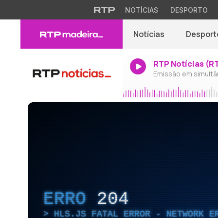
NOTÍCIAS
DESPORTO
Notícias
Desport
RTP Notícias (R
Emissão em simultâ
ERRO
204
HLS.JS FATAL ERROR - NETWORK E