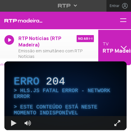
Entrar
RTP Notícias (RTP
NO AR
TV
Madeira)
RTP Madei
Emissão em simultâneo com RTP
Notícias
ERRO
204
HLS.JS FATAL ERROR - NETWORK
ERROR
ESTE CONTEÚDO ESTÁ NESTE
MOMENTO INDISPONÍVEL