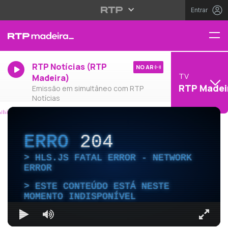
Entrar
RTP Notícias (RTP
NO AR
TV
Madeira)
RTP Madei
Emissão em simultâneo com RTP
Notícias
ERRO
204
HLS.JS FATAL ERROR - NETWORK
ERROR
ESTE CONTEÚDO ESTÁ NESTE
MOMENTO INDISPONÍVEL