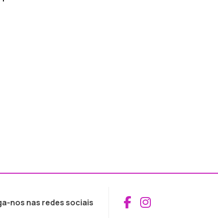
Aceder ao Fac
Aceder ao I
ga-nos nas redes sociais