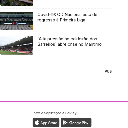
Covid-19: CD Nacional está de
regresso à Primeira Liga
`Alta pressão no caldeirão dos
Barreiros` abre crise no Marítimo
PUB
Instale a aplicação
RTP Play
ebook da RTP Madeira
nstagram da RTP Madeira