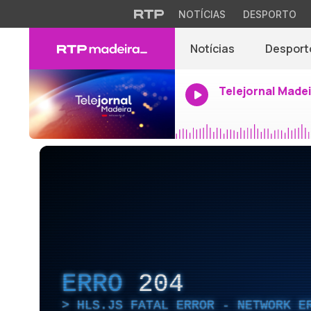
NOTÍCIAS
DESPORTO
Notícias
Desport
Telejornal Made
ERRO
204
HLS.JS FATAL ERROR - NETWORK E