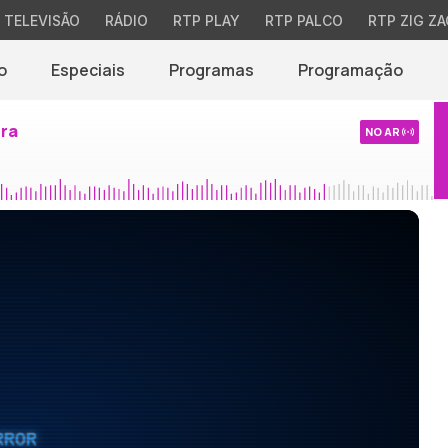
TELEVISÃO
RÁDIO
RTP PLAY
RTP PALCO
RTP ZIG ZA
o
Especiais
Programas
Programação
ira
NO AR
RROR