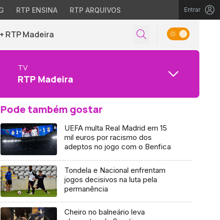
G
RTP ENSINA
RTP ARQUIVOS
Entrar
+ RTP Madeira
TV
RTP Madeira
Pode também gostar
UEFA multa Real Madrid em 15
mil euros por racismo dos
adeptos no jogo com o Benfica
Tondela e Nacional enfrentam
jogos decisivos na luta pela
permanência
Cheiro no balneário leva