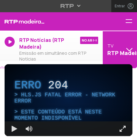
Entrar
RTP Notícias (RTP
NO AR
TV
Madeira)
RTP Madei
Emissão em simultâneo com RTP
Notícias
ERRO
204
HLS.JS FATAL ERROR - NETWORK
ERROR
ESTE CONTEÚDO ESTÁ NESTE
MOMENTO INDISPONÍVEL