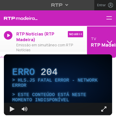
Entrar
RTP Notícias (RTP
NO AR
TV
Madeira)
RTP Madei
Emissão em simultâneo com RTP
Notícias
ERRO
204
HLS.JS FATAL ERROR - NETWORK
ERROR
ESTE CONTEÚDO ESTÁ NESTE
MOMENTO INDISPONÍVEL