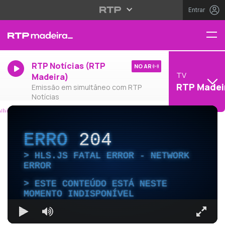
Entrar
RTP Notícias (RTP
NO AR
TV
Madeira)
RTP Madei
Emissão em simultâneo com RTP
Notícias
ERRO
204
HLS.JS FATAL ERROR - NETWORK
ERROR
ESTE CONTEÚDO ESTÁ NESTE
MOMENTO INDISPONÍVEL