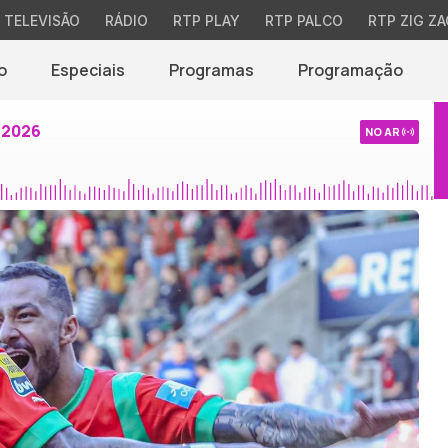
TELEVISÃO
RÁDIO
RTP PLAY
RTP PALCO
RTP ZIG ZA
o
Especiais
Programas
Programação
 2026
NO AR