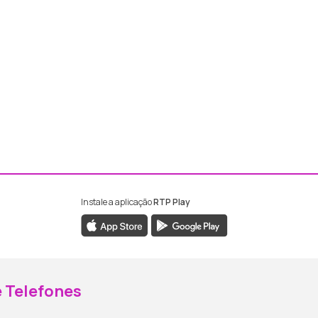
Instale a aplicação
RTP Play
ebook da RTP Madeira
nstagram da RTP Madeira
 Telefones