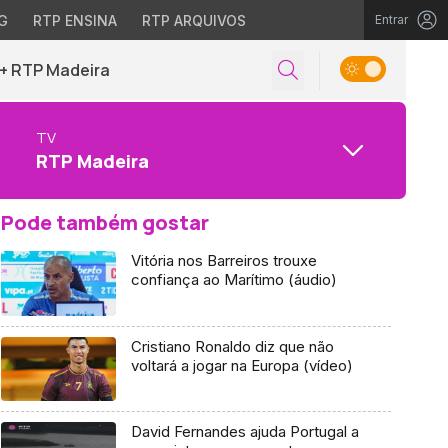
G
RTP ENSINA
RTP ARQUIVOS
Entrar
+ RTP Madeira
TV
RTP Madeira
Pode também gostar
Vitória nos Barreiros trouxe
confiança ao Marítimo (áudio)
Cristiano Ronaldo diz que não
voltará a jogar na Europa (vídeo)
David Fernandes ajuda Portugal a