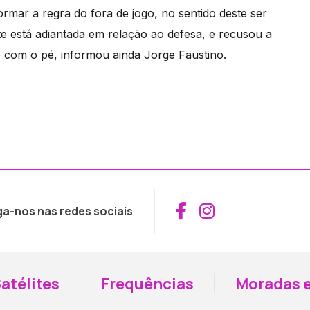
ormar a regra do fora de jogo, no sentido deste ser
te está adiantada em relação ao defesa, e recusou a
o com o pé, informou ainda Jorge Faustino.
Aceder ao Fac
Aceder ao I
ga-nos nas redes sociais
atélites
Frequências
Moradas e