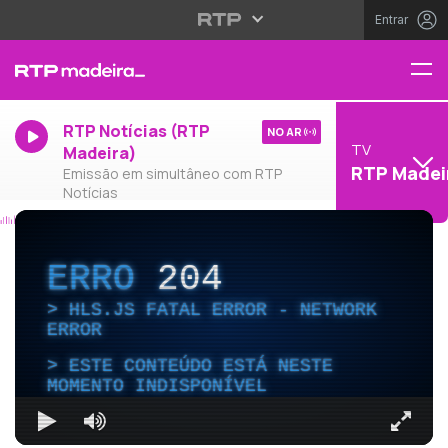
Entrar
RTP Notícias (RTP
NO AR
TV
Madeira)
RTP Madei
Emissão em simultâneo com RTP
Notícias
ERRO
204
HLS.JS FATAL ERROR - NETWORK
ERROR
ESTE CONTEÚDO ESTÁ NESTE
MOMENTO INDISPONÍVEL