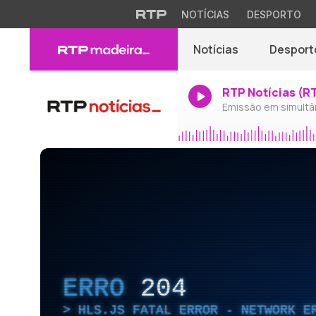
NOTÍCIAS
DESPORTO
Notícias
Desport
RTP Notícias (R
Emissão em simultâ
ERRO
204
HLS.JS FATAL ERROR - NETWORK E