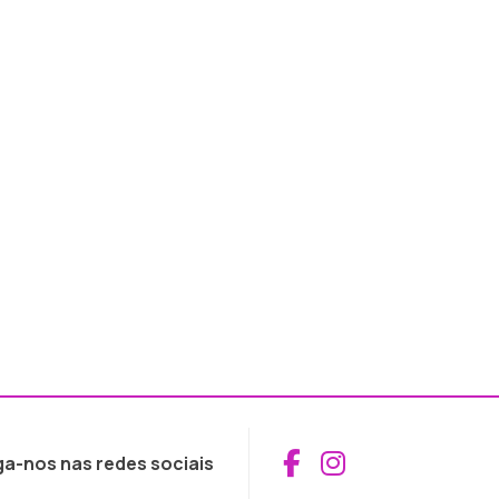
Aceder ao Fac
Aceder ao I
ga-nos nas redes sociais