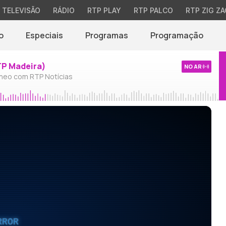
TELEVISÃO
RÁDIO
RTP PLAY
RTP PALCO
RTP ZIG ZA
o
Especiais
Programas
Programação
TP Madeira)
NO AR
neo com RTP Notícias
RROR