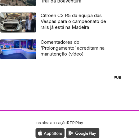
Trail da Boaventura
Citroen C3 R5 da equipa das
Vespas para o campeonato de
ralis já está na Madeira
Comentadores do
‘Prolongamento’ acreditam na
manutenção (vídeo)
PUB
Instale a aplicação
RTP Play
ebook da RTP Madeira
nstagram da RTP Madeira