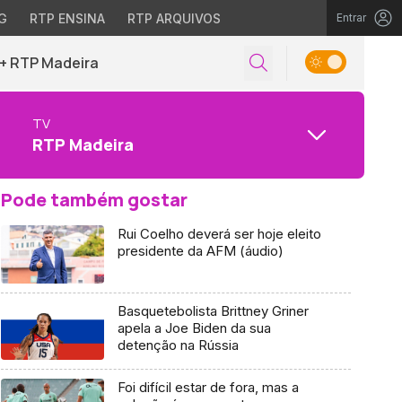
G
RTP ENSINA
RTP ARQUIVOS
Entrar
+ RTP Madeira
TV
RTP Madeira
Pode também gostar
Rui Coelho deverá ser hoje eleito
presidente da AFM (áudio)
Basquetebolista Brittney Griner
apela a Joe Biden da sua
detenção na Rússia
Foi difícil estar de fora, mas a