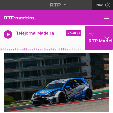
Entrar
Telejornal Madeira
NO AR
TV
RTP Madei