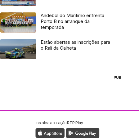
Andebol do Marítimo enfrenta
Porto B no arranque da
temporada
Estão abertas as inscrições para
o Rali da Calheta
PUB
Instale a aplicação
RTP Play
ebook da RTP Madeira
nstagram da RTP Madeira