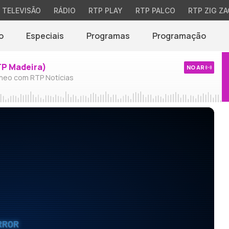
TELEVISÃO
RÁDIO
RTP PLAY
RTP PALCO
RTP ZIG ZA
o
Especiais
Programas
Programação
TP Madeira)
NO AR
neo com RTP Notícias
RROR