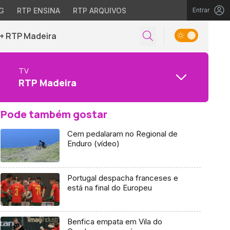
G
RTP ENSINA
RTP ARQUIVOS
Entrar
+ RTP Madeira
TV
RTP Madeira
Pode também gostar
Cem pedalaram no Regional de
Enduro (vídeo)
Portugal despacha franceses e
está na final do Europeu
Benfica empata em Vila do