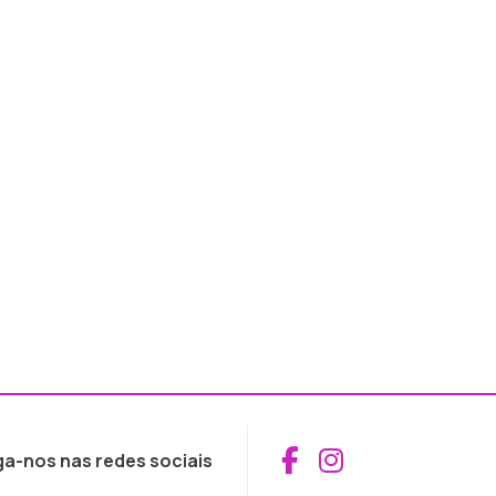
Aceder ao Fac
Aceder ao I
ga-nos nas redes sociais