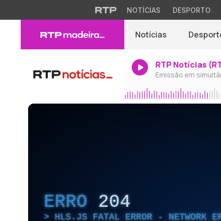
NOTÍCIAS
DESPORTO
Notícias
Desport
RTP Notícias (R
Emissão em simultâ
ERRO
204
HLS.JS FATAL ERROR - NETWORK E