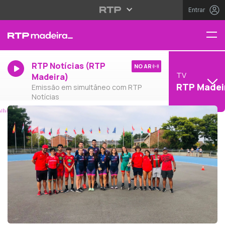
Entrar
RTP Notícias (RTP
NO AR
TV
Madeira)
RTP Madei
Emissão em simultâneo com RTP
Notícias