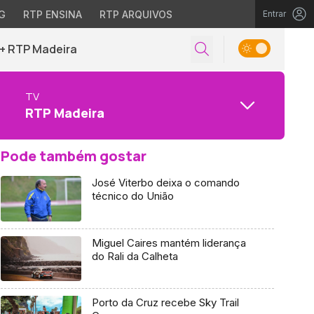
G
RTP ENSINA
RTP ARQUIVOS
Entrar
+ RTP Madeira
TV
RTP Madeira
Pode também gostar
José Viterbo deixa o comando
técnico do União
Miguel Caires mantém liderança
do Rali da Calheta
Porto da Cruz recebe Sky Trail