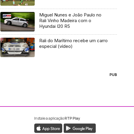
Miguel Nunes e João Paulo no
Rali Vinho Madeira com o
Hyundai I20 R5
Rali do Marítimo recebe um carro
especial (vídeo)
PUB
Instale a aplicação
RTP Play
ebook da RTP Madeira
nstagram da RTP Madeira