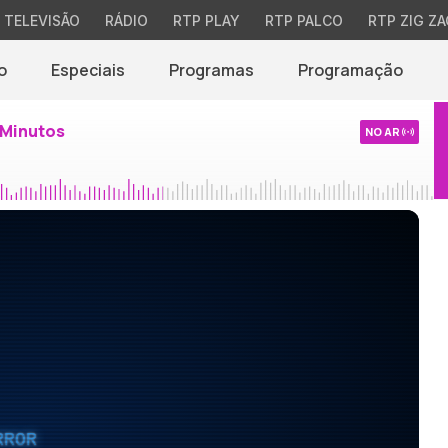
TELEVISÃO
RÁDIO
RTP PLAY
RTP PALCO
RTP ZIG ZA
o
Especiais
Programas
Programação
 Minutos
NO AR
RROR