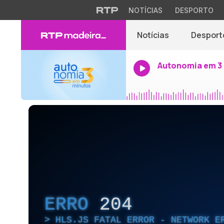
NOTÍCIAS
DESPORTO
Notícias
Desport
Autonomia em 3
ERRO
204
HLS.JS FATAL ERROR - NETWORK E