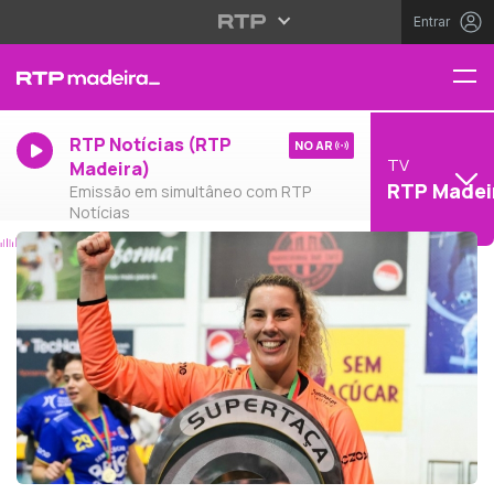
Entrar
RTP Notícias (RTP
NO AR
TV
Madeira)
RTP Madei
Emissão em simultâneo com RTP
Notícias