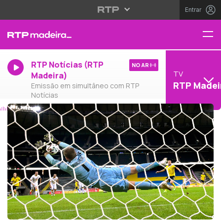
Entrar
RTP Notícias (RTP
NO AR
TV
Madeira)
RTP Madei
Emissão em simultâneo com RTP
Notícias