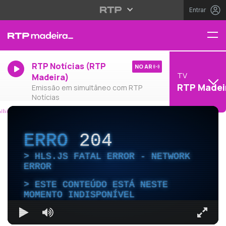
Entrar
RTP Notícias (RTP
NO AR
TV
Madeira)
RTP Madei
Emissão em simultâneo com RTP
Notícias
ERRO
204
HLS.JS FATAL ERROR - NETWORK
ERROR
ESTE CONTEÚDO ESTÁ NESTE
MOMENTO INDISPONÍVEL