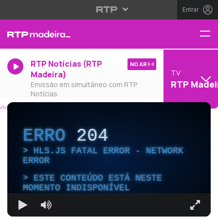
Entrar
RTP Notícias (RTP
NO AR
TV
Madeira)
RTP Madei
Emissão em simultâneo com RTP
Notícias
ERRO
204
HLS.JS FATAL ERROR - NETWORK
ERROR
ESTE CONTEÚDO ESTÁ NESTE
MOMENTO INDISPONÍVEL