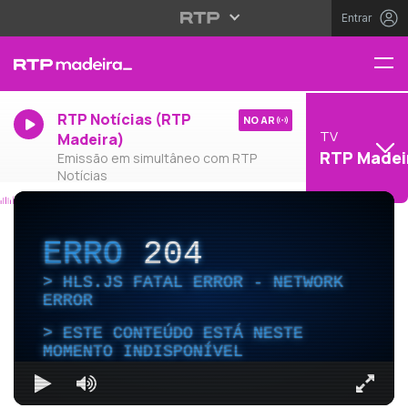
Entrar
RTP Notícias (RTP
NO AR
TV
Madeira)
RTP Madei
Emissão em simultâneo com RTP
Notícias
ERRO
204
HLS.JS FATAL ERROR - NETWORK
ERROR
ESTE CONTEÚDO ESTÁ NESTE
MOMENTO INDISPONÍVEL