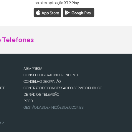
Instale a aplicação
RTP Play
ebook da RTP Madeira
nstagram da RTP Madeira
 Telefones
A EMPRESA
CONSELHO GERAL INDEPENDENTE
CONSELHO DE OPINIÃO
NTE
CONTRATO DE CONCESSÃO DO SERVIÇO PÚBLICO
DE RÁDIO E TELEVISÃO
RGPD
GESTÃO DAS DEFINIÇÕES DE COOKIES
026