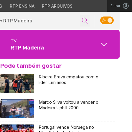
G
RTP ENSINA
RTP ARQUIVOS
Entrar
+ RTP Madeira
TV
RTP Madeira
Pode também gostar
Ribeira Brava empatou com o
líder Limianos
Marco Silva voltou a vencer o
Madeira Uphill 2000
Portugal vence Noruega no