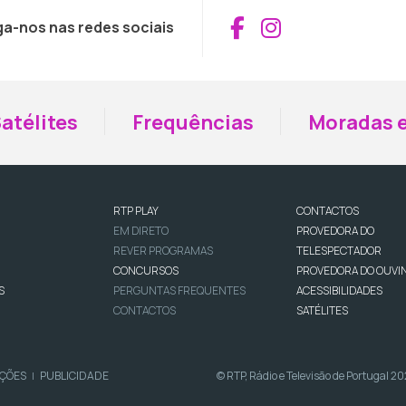
Aceder ao Fac
Aceder ao I
ga-nos nas redes sociais
atélites
Frequências
Moradas e
RTP PLAY
CONTACTOS
EM DIRETO
PROVEDORA DO
REVER PROGRAMAS
TELESPECTADOR
CONCURSOS
PROVEDORA DO OUVI
S
PERGUNTAS FREQUENTES
ACESSIBILIDADES
CONTACTOS
SATÉLITES
IÇÕES
PUBLICIDADE
© RTP, Rádio e Televisão de Portugal 2
|