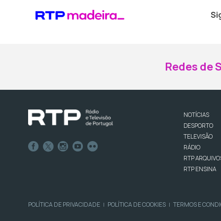
Si
Redes de S
NOTÍCIAS
DESPORTO
TELEVISÃO
RÁDIO
RTP ARQUIVO
RTP ENSINA
POLÍTICA DE PRIVACIDADE
POLÍTICA DE COOKIES
TERMOS E COND
|
|