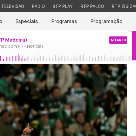
TELEVISÃO
RÁDIO
RTP PLAY
RTP PALCO
RTP ZIG ZA
o
Especiais
Programas
Programação
TP Madeira)
NO AR
neo com RTP Notícias