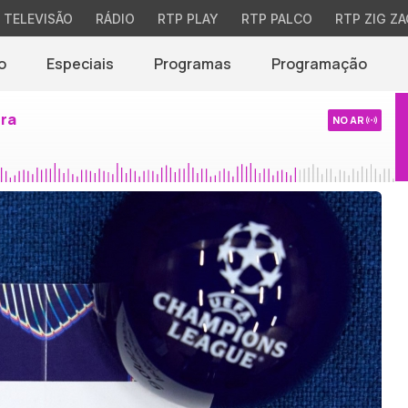
TELEVISÃO
RÁDIO
RTP PLAY
RTP PALCO
RTP ZIG ZA
o
Especiais
Programas
Programação
ira
NO AR