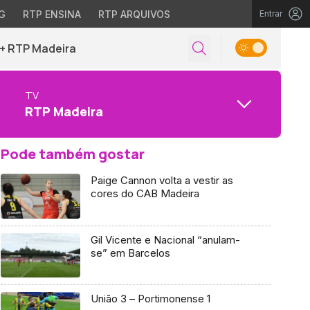
G
RTP ENSINA
RTP ARQUIVOS
Entrar
+ RTP Madeira
TV
RTP Madeira
Pode também gostar
Paige Cannon volta a vestir as
cores do CAB Madeira
Gil Vicente e Nacional “anulam-
se” em Barcelos
União 3 – Portimonense 1