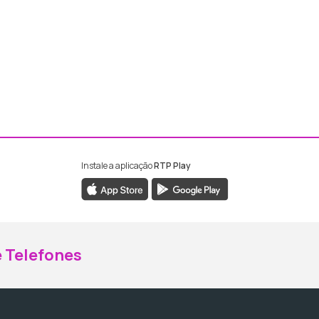
Instale a aplicação
RTP Play
ebook da RTP Madeira
nstagram da RTP Madeira
 Telefones