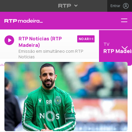
Entrar
RTP Notícias (RTP
NO AR
TV
Madeira)
RTP Madei
Emissão em simultâneo com RTP
Notícias